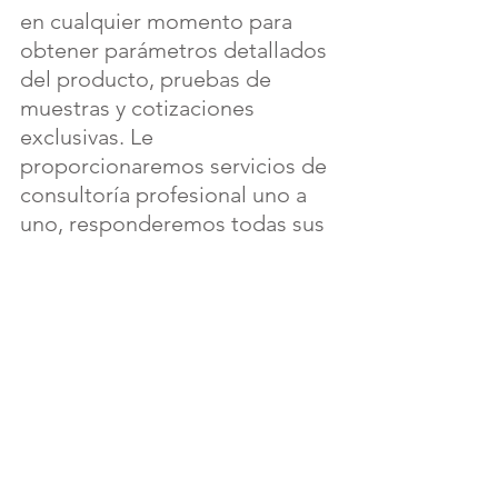
en cualquier momento para 
obtener parámetros detallados 
del producto, pruebas de 
muestras y cotizaciones 
exclusivas. Le 
proporcionaremos servicios de 
consultoría profesional uno a 
uno, responderemos todas sus 
preguntas y le ayudaremos a 
optimizar el proceso de 
empaquetado y reducir costos.
Elija DEMAN, elija un socio de 
solución de empaquetado más 
confiable y eficiente, y trabaje 
con nosotros para lograr un 
beneficio mutuo! 