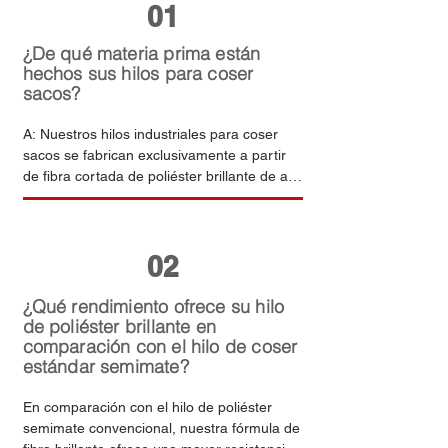
01
¿De qué materia prima están
hechos sus hilos para coser
sacos?
A: Nuestros hilos industriales para coser 
sacos se fabrican exclusivamente a partir 
de fibra cortada de poliéster brillante de alta 
calidad (100 %). Esta materia prima de 
primera calidad proporciona una resistencia 
a la tracción constante, una excelente 
02
resistencia a la abrasión y un rendimiento 
de costura estable; además, su formulación 
prescinde de aditivos matificantes 
¿Qué rendimiento ofrece su hilo
innecesarios para ofrecer una mayor 
de poliéster brillante en
comparación con el hilo de coser
pureza y seguridad del material.
estándar semimate?
En comparación con el hilo de poliéster 
semimate convencional, nuestra fórmula de 