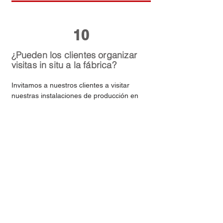
embalaje exterior y documentación del 
producto adaptada a su identidad de marca 
y posicionamiento en el mercado.
10
¿Pueden los clientes organizar
visitas in situ a la fábrica?
Invitamos a nuestros clientes a visitar 
nuestras instalaciones de producción en 
Xinxiang, Henan (China). Por favor, 
contacte con nuestro equipo con al menos 
tres días hábiles de antelación para 
programar una visita guiada a nuestros 
talleres de hilado y retorcido, laboratorios 
¿No encuentra la respuesta
de pruebas y almacenes de producto 
terminado.
que busca? Póngase en
contacto con nuestro equipo
de expertos y le
responderemos en un plazo de