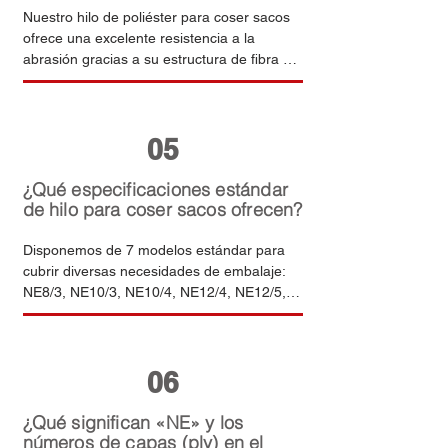
Nuestro hilo de poliéster para coser sacos 
ofrece una excelente resistencia a la 
abrasión gracias a su estructura de fibra 
uniforme y a su preciso proceso de torsión 
«dos por uno». Mantiene una resistencia 
estable incluso en condiciones de costura 
05
continua a alta velocidad y bajo cargas 
pesadas, lo que reduce eficazmente las 
tasas de rotura y los tiempos de inactividad 
¿Qué especificaciones estándar
en la línea de envasado.
de hilo para coser sacos ofrecen?
Disponemos de 7 modelos estándar para 
cubrir diversas necesidades de embalaje: 
NE8/3, NE10/3, NE10/4, NE12/4, NE12/5, 
NE12/6 y NE20/6. Los pesos de las bobinas 
varían de 150 ga 10 kg para adaptarse a 
diferentes escalas de producción y 
06
configuraciones de máquinas.
¿Qué significan «NE» y los
números de capas (ply) en el