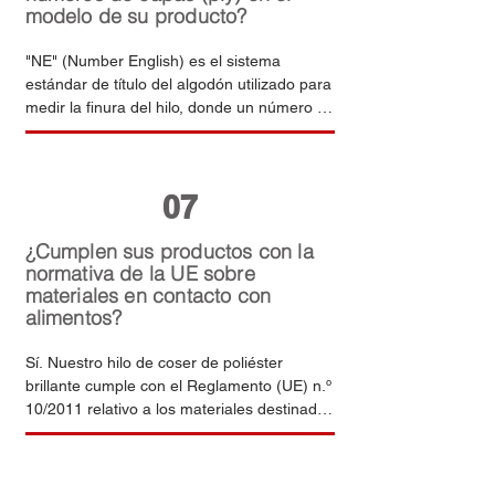
modelo de su producto?
"NE" (Number English) es el sistema 
estándar de título del algodón utilizado para 
medir la finura del hilo, donde un número 
más alto indica un hilo más fino. El número 
situado tras la barra inclinada indica la 
cantidad de hilos simples retorcidos entre 
07
sí. Por ejemplo, NE12/4 significa 4 cabos de 
hilo simple NE12 retorcidos para formar un 
único hilo acabado.
¿Cumplen sus productos con la
normativa de la UE sobre
materiales en contacto con
alimentos?
Sí. Nuestro hilo de coser de poliéster 
brillante cumple con el Reglamento (UE) n.º 
10/2011 relativo a los materiales destinados 
a entrar en contacto con alimentos. Es apto 
para el contacto directo o indirecto con 
ingredientes alimentarios secos, granos y 