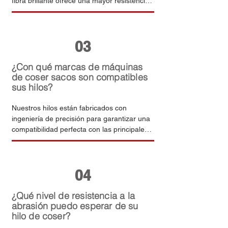
fibra brillante ofrece una mayor resistencia 
a la tracción, un menor alargamiento a la 
rotura y una mayor uniformidad del hilo. 
Asimismo, cumple con requisitos de 
03
seguridad más estrictos para materiales en 
contacto con alimentos, lo que lo hace 
adecuado tanto para embalajes industriales 
¿Con qué marcas de máquinas
de alta resistencia como para aplicaciones 
de coser sacos son compatibles
sus hilos?
de grado alimentario.
Nuestros hilos están fabricados con 
ingeniería de precisión para garantizar una 
compatibilidad perfecta con las principales 
marcas de máquinas industriales de coser 
sacos, incluidas Newlong, Fischbein, Union 
Special, Yaohan y Waig. Su diámetro 
04
uniforme y la estabilidad de la torsión 
aseguran una alimentación fluida, 
minimizan las puntadas saltadas y reducen 
¿Qué nivel de resistencia a la
el desgaste de la maquinaria en líneas de 
abrasión puedo esperar de su
hilo de coser?
producción continua de alta velocidad.