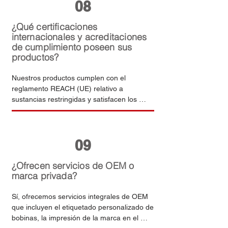
08
productos comestibles. Los informes 
completos de los ensayos realizados por 
terceros están disponibles bajo petición al 
¿Qué certificaciones
formalizar el pedido.
internacionales y acreditaciones
de cumplimiento poseen sus
productos?
Nuestros productos cumplen con el 
reglamento REACH (UE) relativo a 
sustancias restringidas y satisfacen los 
requisitos de la norma OEKO-TEX Standard 
100. Nuestras instalaciones de producción 
operan bajo un sistema de gestión de la 
09
calidad ISO 9001. Se puede facilitar la 
documentación completa de certificación 
para los trámites de despacho de aduanas 
¿Ofrecen servicios de OEM o
de importación y para fines de auditoría por 
marca privada?
parte del cliente.
Sí, ofrecemos servicios integrales de OEM 
que incluyen el etiquetado personalizado de 
bobinas, la impresión de la marca en el 