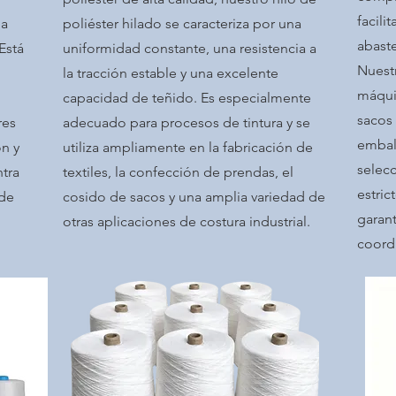
facili
na
poliéster hilado se caracteriza por una
abaste
Está
uniformidad constante, una resistencia a
Nuest
la tracción estable y una excelente
máquin
capacidad de teñido. Es especialmente
sacos 
res
adecuado para procesos de tintura y se
embal
ón y
utiliza ampliamente en la fabricación de
selec
tra
textiles, la confección de prendas, el
estric
 de
cosido de sacos y una amplia variedad de
garant
otras aplicaciones de costura industrial.
coord