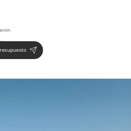
ación.
r.
presupuesto