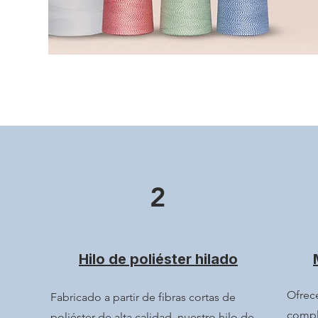
2
Hilo de poliéster hilado
Ofrec
Fabricado a partir de fibras cortas de
compl
poliéster de alta calidad, nuestro hilo de