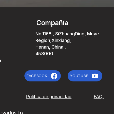
Compañía
No.1168 , SiZhuangDing, Muye
Region,Xinxiang,
Henan, China .
453000
o
FACEBOOK
YOUTUBE
Política de privacidad
FAQ
rvados todos los derechos