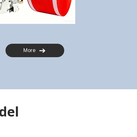
More
 del