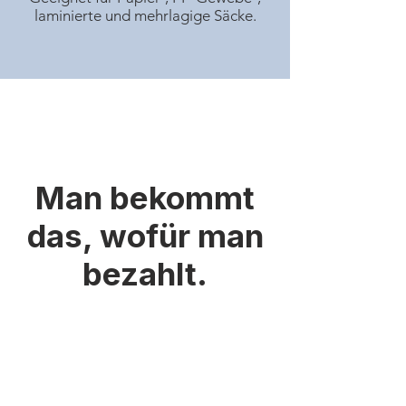
laminierte und mehrlagige Säcke.
Man bekommt
das, wofür man
bezahlt.
Aufgrund der Verwendung von
TiO₂-freier Glanzfaser und
strengerer
Qualitätskontrollstandards ist das
Nähgarn für Glanzsäcke teurer.