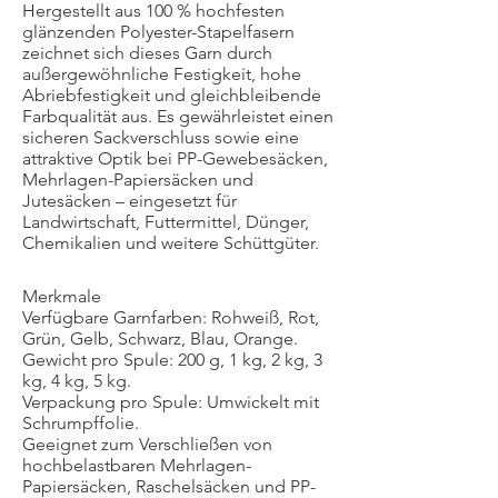
Hergestellt aus 100 % hochfesten
glänzenden Polyester-Stapelfasern
zeichnet sich dieses Garn durch
außergewöhnliche Festigkeit, hohe
Abriebfestigkeit und gleichbleibende
Farbqualität aus. Es gewährleistet einen
sicheren Sackverschluss sowie eine
attraktive Optik bei PP-Gewebesäcken,
Mehrlagen-Papiersäcken und
Jutesäcken – eingesetzt für
Landwirtschaft, Futtermittel, Dünger,
Chemikalien und weitere Schüttgüter.​
Merkmale
Verfügbare Garnfarben: Rohweiß, Rot,
Grün, Gelb, Schwarz, Blau, Orange.
Gewicht pro Spule: 200 g, 1 kg, 2 kg, 3
kg, 4 kg, 5 kg.
Verpackung pro Spule: Umwickelt mit
Schrumpffolie.
Geeignet zum Verschließen von
hochbelastbaren Mehrlagen-
Papiersäcken, Raschelsäcken und PP-